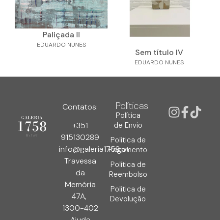
Paliçada II
EDUARDO NUNES
Sem título IV
EDUARDO NUNES
Políticas
Contatos:
Política
de Envio
+351
915130289
Política de
info@galeria1758.pt
Pagamento
Travessa
Política de
da
Reembolso
Memória
Política de
47A,
Devolução
1300-402
Ajuda