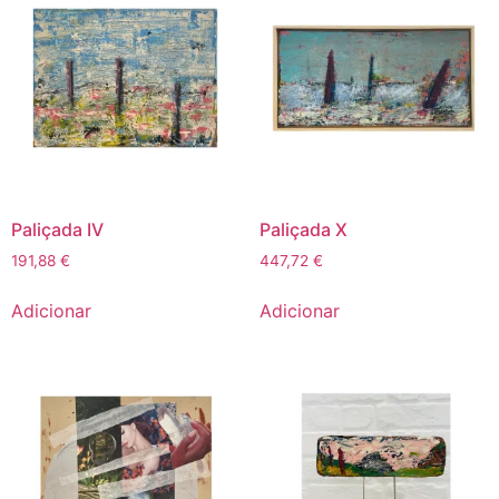
Paliçada IV
Paliçada X
191,88
€
447,72
€
Adicionar
Adicionar